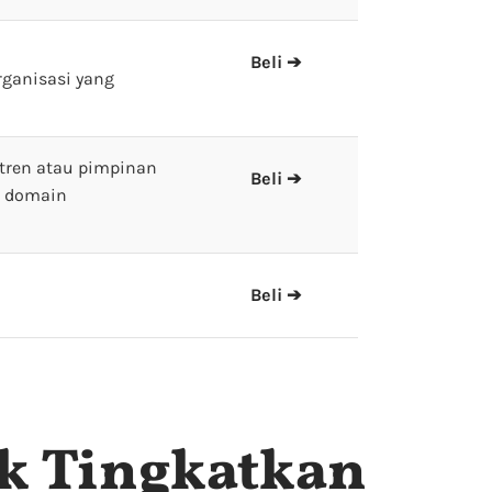
Beli ➔
rganisasi yang
tren atau pimpinan
Beli ➔
a domain
Beli ➔
k Tingkatkan