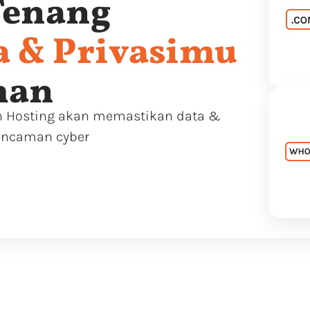
Tenang
a & Privasimu
man
an Hosting akan memastikan data &
 ancaman cyber