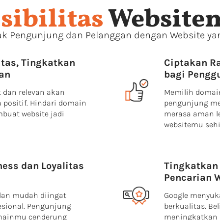
sibilitas
Website
ak Pengunjung dan Pelanggan dengan Website y
itas, Tingkatkan
Ciptakan R
an
bagi Pengg
 dan relevan akan
Memilih domai
positif. Hindari domain
pengunjung me
buat website jadi
merasa aman le
websitemu seh
ess dan Loyalitas
Tingkatkan 
Pencarian 
dan mudah diingat
Google menyuk
esional. Pengunjung
berkualitas. Be
mainmu cenderung
meningkatkan p