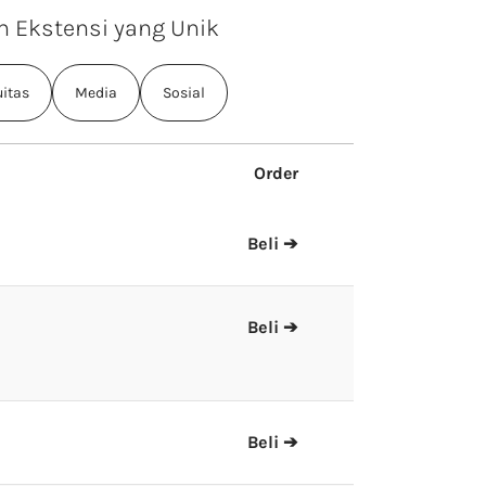
n Ekstensi yang Unik
itas
Media
Sosial
Order
Beli ➔
Beli ➔
Beli ➔