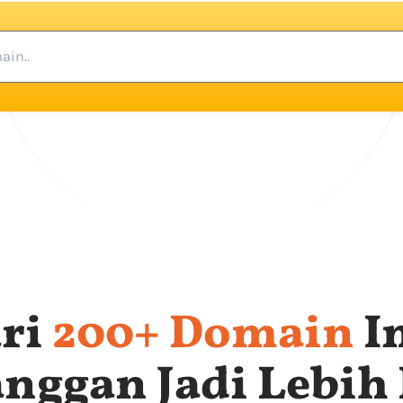
ri
200+ Domain
I
anggan Jadi Lebih