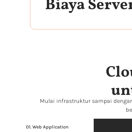
Biaya Serv
Clo
un
Mulai infrastruktur sampai denga
be
01. Web Application