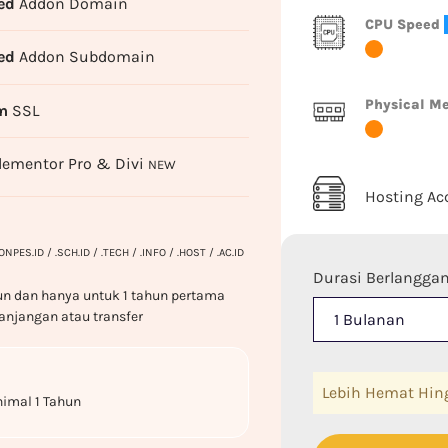
ed
Addon Domain
CPU Speed
ed
Addon Subdomain
Physical M
m
SSL
lementor Pro & Divi
NEW
Hosting Ac
.PONPES.ID / .SCH.ID / .TECH / .INFO / .HOST / .AC.ID
Durasi Berlangga
un dan hanya untuk 1 tahun pertama
anjangan atau transfer
Lebih Hemat Hi
imal 1 Tahun