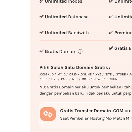
✅ Unlimited
Inodes
✅ Unlimit
✅ Unlimited
Database
✅ Unlimit
✅ Unlimited
Bandwith
✅ Premiu
✅ Gratis
E
✅ Gratis
Domain
ⓘ
Pilih Salah Satu Domain Gratis :
.COM / .ID / .MY.ID / .OR.ID / .ONLINE / .XYZ / .SITE. / .STORE / 
/ .BIZ / .LIVE / .PAGE / .NET / .CO.ID / .NEWS / .DESIGN
NB: Gratis Domain berlaku untuk pembelian 1 tah
dengan pembelian baru. Tidak berlaku untuk perp
Gratis Transfer Domain .COM
HOT
Saat Pembelian Hosting Mix Match Min