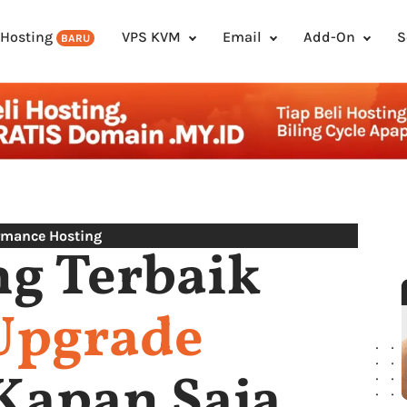
 Hosting
VPS KVM
Email
Add-On
S
BARU
rmance Hosting
ng Terbaik
Upgrade
Kapan Saja