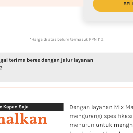
BEL
*Harga di atas belum termasuk PPN 11%
gal terima beres dengan jalur layanan
?
Dengan layanan Mix Ma
e Kapan Saja
malkan
mengurangi spesifikasi
menurun
untuk mengh