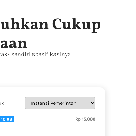
utuhkan Cukup
naan
k- sendiri spesifikasinya
uk
Rp 15.000
10 GB