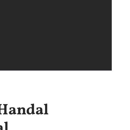
Handal
al