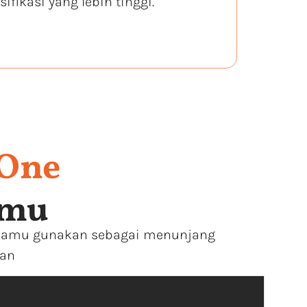
ifikasi yang lebih tinggi.
-One
kmu
uk kamu gunakan sebagai menunjang
kan