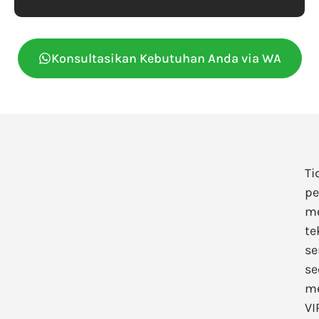
Konsultasikan Kebutuhan Anda via WA
Ti
pe
m
te
se
se
m
VI