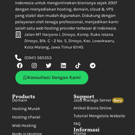
Indonesia untuk mengonlinekan bisnisnya sejak 2007
dengan menyediakan hosting, domain, cloud & VPS
yang stabil dan mudah digunakan. Didukung dengan
pelayanan oleh tenaga professional, menjadikan kami
salah satu web hosting provider terbesar di Indonesia.
Jalan MT Haryono I, Dinoyo, Komp. Ruko Istana
Dinoyo, Blk. C - 2 No. 5, Dinoyo, Kec. Lowokwaru,
Kota Malang, Jawa Timur 61145
(0341) 565353
Konsultasi Dengan Kami
Products
Support
Domain
Jasa Manage Server
Baru
Artikel Bisnis Online
Hosting Murah
Tutorial Mengelola Website
Hosting cPanel
FAQ
Web Hosting
Informasi
Promo
Node js Hosting