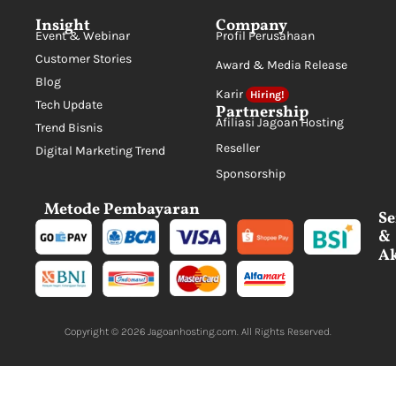
Insight
Company
Event & Webinar
Profil Perusahaan
Customer Stories
Award & Media Release
Blog
Karir
Hiring!
Tech Update
Partnership
Afiliasi Jagoan Hosting
Trend Bisnis
Reseller
Digital Marketing Trend
Sponsorship
Metode Pembayaran
Se
&
Ak
Copyright © 2026
Jagoanhosting.com
. All Rights Reserved.