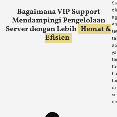
Su
Bagaimana VIP Support
di
ag
Mendampingi Pengelolaan
A
Server dengan Lebih
Hemat &
te
Efisien
ta
a
ya
te
ta
ha
te
di
se
de