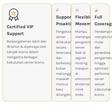
Support
Flexible
Full
Proaktif
Movement
Coverag
Certified VIP
Pengelolaan
Mampu
Pendampi
Support
server
menangani
menyeluru
Berpengalaman lebih dari
dilakukan
pengelolaan
mulai
18 tahun & dipercaya oleh
secara
server
dari
banyak bisnis dalam
terencana
baik di
perawatan,
mengelola berbagai
dan
Jagoan
pengamana
kebutuhan server bisnis.
berkelanjutan,
Hosting
hingga
bukan
maupun
optimasi
menunggu
di
performa
masalah
environment
server
muncul
eksternal
sesuai
baru
milik
kebutuhan
ditangani.
Anda.
bisnis.