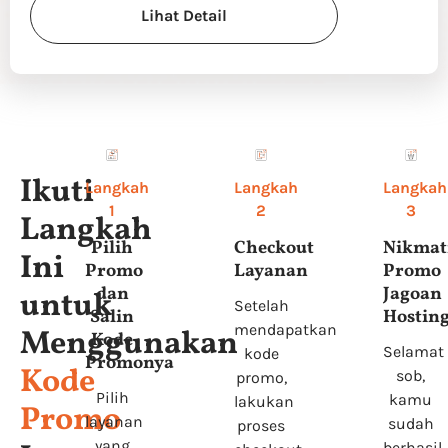
Lihat Detail
Ikuti
Langkah
Langkah
Langkah
1
2
3
Langkah
Pilih
Checkout
Nikmat
Ini
Promo
Layanan
Promo
dan
Jagoan
untuk
Setelah
Salin
Hostin
mendapatkan
Menggunakan
Kode
Selamat
kode
Promonya
Kode
sob,
promo,
Pilih
kamu
lakukan
Promo
layanan
sudah
proses
yang
berhasil