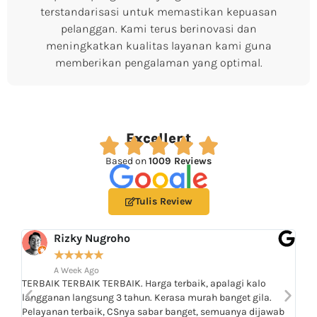
terstandarisasi untuk memastikan kepuasan
pelanggan. Kami terus berinovasi dan
meningkatkan kualitas layanan kami guna
memberikan pengalaman yang optimal.
Excellent
Based on
1009 Reviews
Tulis Review
Rizky Nugroho
★
★
★
★
★
A Week Ago
TERBAIK TERBAIK TERBAIK. Harga terbaik, apalagi kalo
Pela
langganan langsung 3 tahun. Kerasa murah banget gila.
bias
Pelayanan terbaik, CSnya sabar banget, semuanya dijawab
Alha