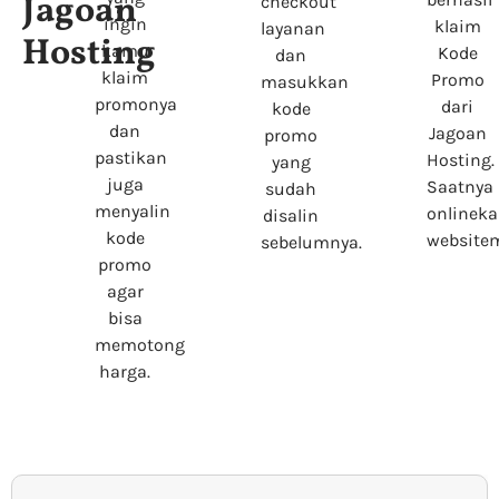
Jagoan
checkout
ingin
klaim
layanan
Hosting
kamu
Kode
dan
klaim
Promo
masukkan
promonya
dari
kode
dan
Jagoan
promo
pastikan
Hosting.
yang
juga
Saatnya
sudah
menyalin
onlinek
disalin
kode
website
sebelumnya.
promo
agar
bisa
memotong
harga.