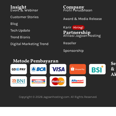
Insight
Company
Event & Webinar
Profil Perusahaan
Customer Stories
Award & Media Release
Blog
Karir
Hiring!
Tech Update
Partnership
Afiliasi Jagoan Hosting
Trend Bisnis
Reseller
Digital Marketing Trend
Sponsorship
Metode Pembayaran
Se
&
Ak
Copyright © 2026
Jagoanhosting.com
. All Rights Reserved.