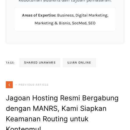
Areas of Expertise:
Business, Digital Marketing,
Marketing & Bisnis, SocMed, SEO
SHARED UNAWARE
UJIAN ONLINE
TAGS:
— PREVIOUS ARTICLE
Jagoan Hosting Resmi Bergabung
dengan MANRS, Kami Siapkan
Keamanan Routing untuk
Kontenmu!