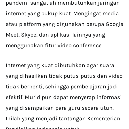
pandemi sangatlah membutuhkan jaringan
internet yang cukup kuat. Mengingat media
atau platform yang digunakan berupa Google
Meet, Skype, dan aplikasi lainnya yang
menggunakan fitur video conference.
Internet yang kuat dibutuhkan agar suara
yang dihasilkan tidak putus-putus dan video
tidak berhenti, sehingga pembelajaran jadi
efektif. Murid pun dapat menyerap informasi
yang disampaikan para guru secara utuh.
Inilah yang menjadi tantangan Kementerian