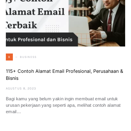
BUSINESS
B
115+ Contoh Alamat Email Profesional, Perusahaan &
Bisnis
AGUSTUS 8, 2023
Bagi kamu yang belum yakin ingin membuat email untuk
urusan pekerjaan yang seperti apa, melihat contoh alamat
email…