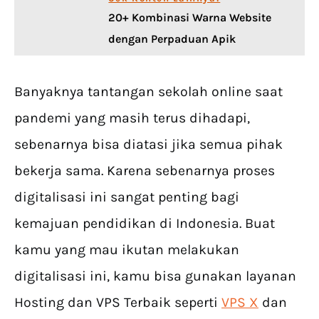
20+ Kombinasi Warna Website
dengan Perpaduan Apik
Banyaknya tantangan sekolah online saat
pandemi yang masih terus dihadapi,
sebenarnya bisa diatasi jika semua pihak
bekerja sama. Karena sebenarnya proses
digitalisasi ini sangat penting bagi
kemajuan pendidikan di Indonesia. Buat
kamu yang mau ikutan melakukan
digitalisasi ini, kamu bisa gunakan layanan
Hosting dan VPS Terbaik seperti
VPS X
dan