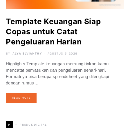
Template Keuangan Siap
Copas untuk Catat
Pengeluaran Harian
BY
ALYA ELVIANTHY
AGUSTUS 5, 2026
Highlights Template keuangan memungkinkan kamu
mencatat pemasukan dan pengeluaran sehari-hari.
Formatnya bisa berupa spreadsheet yang dilengkapi
dengan rumus…
READ MORE
PRODUK DIGITAL
P