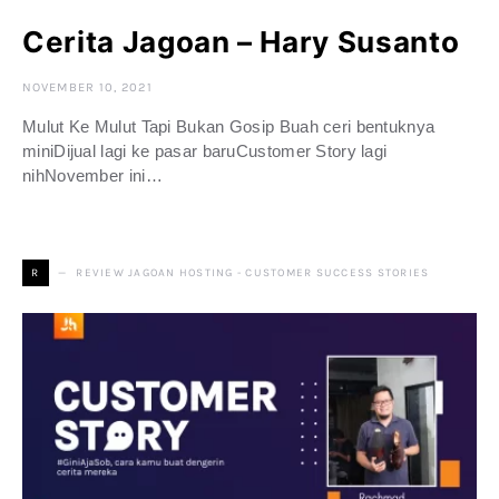
Cerita Jagoan – Hary Susanto
NOVEMBER 10, 2021
Mulut Ke Mulut Tapi Bukan Gosip Buah ceri bentuknya
miniDijual lagi ke pasar baruCustomer Story lagi
nihNovember ini…
REVIEW JAGOAN HOSTING - CUSTOMER SUCCESS STORIES
R