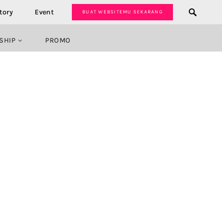
tory
Event
BUAT WEBSITEMU SEKARANG
SHIP
PROMO