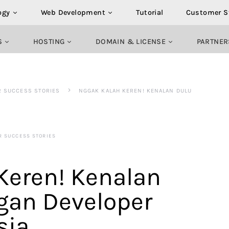
ogy
Web Development
Tutorial
Customer S
S
HOSTING
DOMAIN & LICENSE
PARTNER
R SUCCESS STORIES
NGGAK KALAH KEREN! KENALAN DULU
R SUCCESS STORIES
Keren! Kenalan
gan Developer
sia