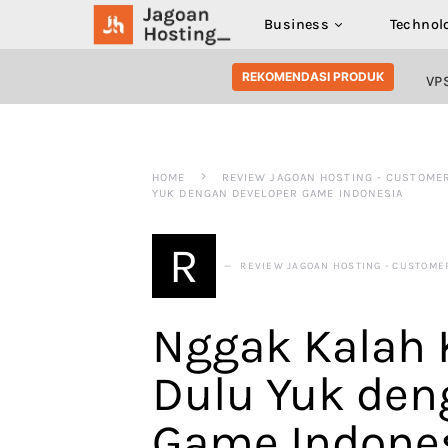
Business
Technol
SEARCH FOR:
REKOMENDASI PRODUK
VP
HOME
REVIEW JAGOAN HOSTING - CUSTOME
YUK DENGAN DEVELOPER GAME INDONESIA
R
REVIEW JAGOAN HOSTING - CUSTOME
Nggak Kalah 
Dulu Yuk den
Game Indone