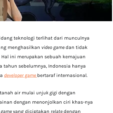
dang teknologi terlihat dari munculnya
ang menghasilkan
video game
dan tidak
. Hal ini merupakan sebuah kemajuan
pa tahun sebelumnya, Indonesia hanya
ra
developer game
bertaraf
internasional.
tanah air mulai
unjuk gigi
dengan
inan dengan menonjolkan ciri khas-nya
a
game
yang diciptakan
relate
dengan