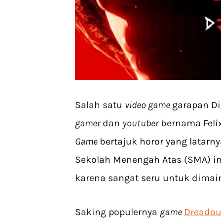
Salah satu
video game
garapan Di
gamer
dan
youtuber
bernama Felix
Game
bertajuk horor yang latarn
Sekolah Menengah Atas (SMA) in
karena sangat seru untuk dimai
Saking populernya
game
Dreadou