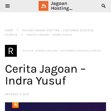
SEARCH FOR:
HOME
REVIEW JAGOAN HOSTING - CUSTOMER SUCCESS
STORIES
CERITA JAGOAN – INDRA YUSUF
R
REVIEW JAGOAN HOSTING - CUSTOMER SUCCESS STORIES
Cerita Jagoan –
Indra Yusuf
OKTOBER 7, 2021