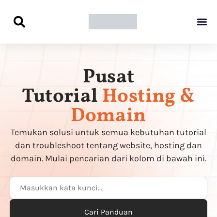
Panduan Awal L
Semua Pa
Kamus Host
Rekomendasi Pro
Pusat
Tutorial
Hosting &
Domain
Temukan solusi untuk semua kebutuhan tutorial
dan troubleshoot tentang website, hosting dan
domain. Mulai pencarian dari kolom di bawah ini.
Cari Panduan