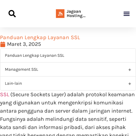
Panduan Awal L
Semua Pa
Kamus Host
Rekomendasi Pro
Panduan Lengkap Layanan SSL
Maret 3, 2025
Panduan Lengkap Layanan SSL
Management SSL
Lain-lain
SSL
(Secure Sockets Layer) adalah protokol keamanan
yang digunakan untuk mengenkripsi komunikasi
antara pengguna dan server dalam jaringan internet.
Fungsinya adalah melindungi data sensitif, seperti
kata sandi dan informasi pribadi, dari akses pihak
yang tidak berwenang dengan memastikan koneksi