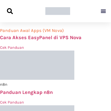
Panduan Awal L
Semua Pa
Kamus Host
Rekomendasi Pro
Panduan Awal Apps (VM Nova)
Cara Akses EasyPanel di VPS Nova
Cek Panduan
n8n
Panduan Lengkap n8n
Cek Panduan