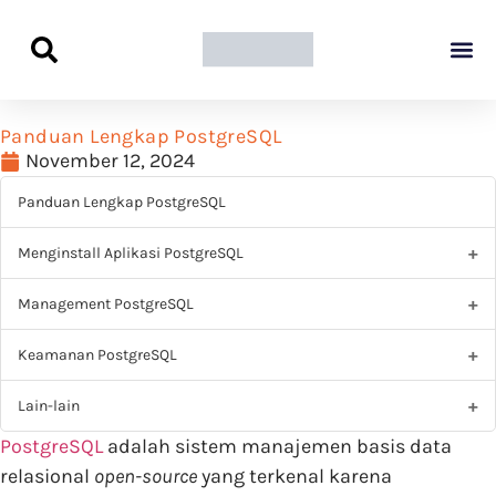
Panduan Awal L
Semua Pa
Kamus Host
Rekomendasi Pro
Panduan Lengkap PostgreSQL
November 12, 2024
Panduan Lengkap PostgreSQL
Menginstall Aplikasi PostgreSQL
Management PostgreSQL
Keamanan PostgreSQL
Lain-lain
PostgreSQL
adalah sistem manajemen basis data
relasional
open-source
yang terkenal karena