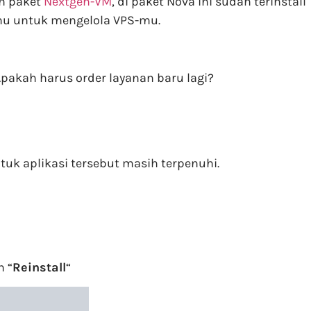
an paket
Nextgen-VM
, di paket Nova ini sudah terinstall
u untuk mengelola VPS-mu.
Apakah harus order layanan baru lagi?
ntuk aplikasi tersebut masih terpenuhi.
n “
Reinstall
“