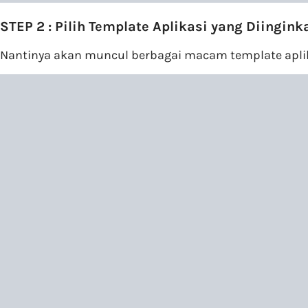
STEP 2 : Pilih Template Aplikasi yang Diingink
Nantinya akan muncul berbagai macam template aplika