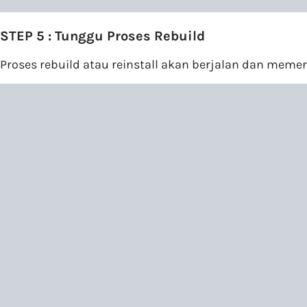
STEP 5 : Tunggu Proses Rebuild
Proses rebuild atau reinstall akan berjalan dan meme