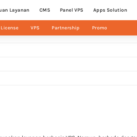
uan Layanan
CMS
Panel VPS
Apps Solution
License
VPS
Partnership
Promo