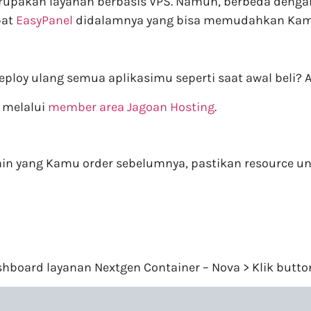
merupakan layanan berbasis VPS. Namun, berbeda deng
pat
EasyPanel
didalamnya yang bisa memudahkan Kam
ploy ulang semua aplikasimu seperti saat awal beli? 
l melalui
member area Jagoan Hosting
.
elain yang Kamu order sebelumnya, pastikan resource u
board layanan Nextgen Container – Nova > Klik butto