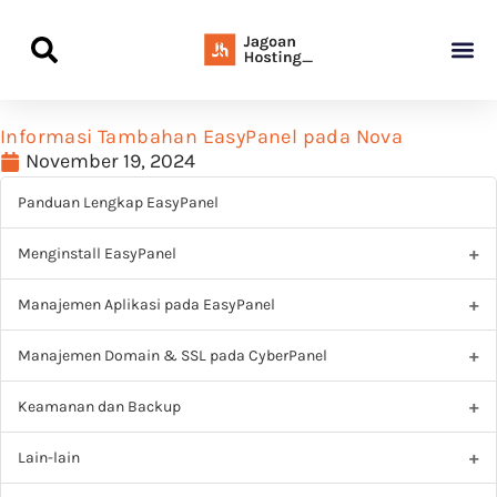
Panduan Awal L
Semua Pa
Kamus Host
Rekomendasi Pro
Informasi Tambahan EasyPanel pada Nova
November 19, 2024
Panduan Lengkap EasyPanel
Menginstall EasyPanel
Manajemen Aplikasi pada EasyPanel
Manajemen Domain & SSL pada CyberPanel
Keamanan dan Backup
Lain-lain