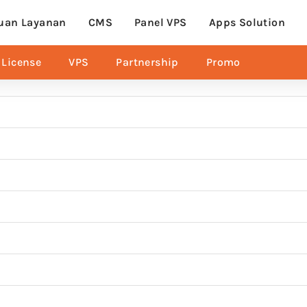
uan Layanan
CMS
Panel VPS
Apps Solution
License
VPS
Partnership
Promo