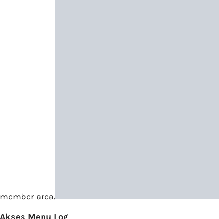
member area.
Akses Menu Log