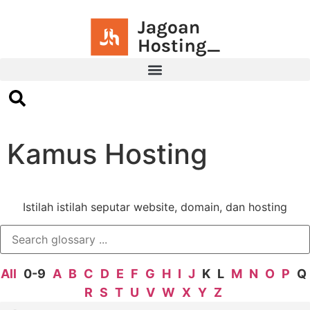
Kamus Hosting
Istilah istilah seputar website, domain, dan hosting
All
0-9
A
B
C
D
E
F
G
H
I
J
K
L
M
N
O
P
Q
R
S
T
U
V
W
X
Y
Z