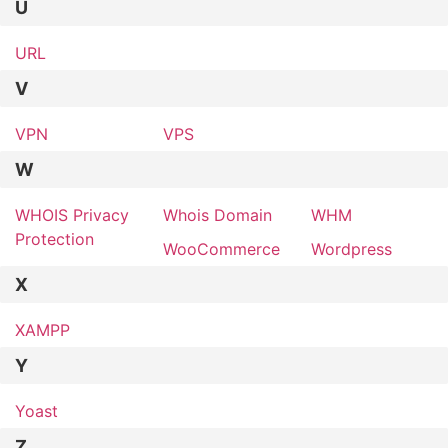
U
URL
V
VPN
VPS
W
WHOIS Privacy
Whois Domain
WHM
Protection
WooCommerce
Wordpress
X
XAMPP
Y
Yoast
Z