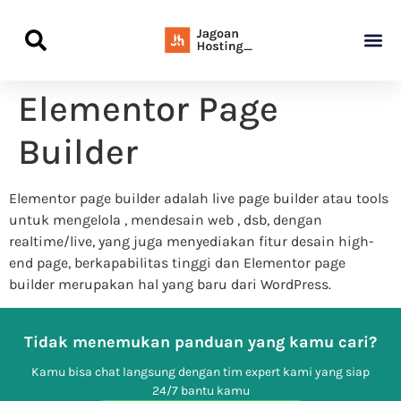
Panduan Awal L
Semua Pa
Kamus Host
Rekomendasi Pro
Elementor Page
Builder
Elementor page builder adalah live page builder atau tools
untuk mengelola , mendesain web , dsb, dengan
realtime/live, yang juga menyediakan fitur desain high-
end page, berkapabilitas tinggi dan Elementor page
builder merupakan hal yang baru dari WordPress.
Tidak menemukan panduan yang kamu cari?
Kamu bisa chat langsung dengan tim expert kami yang siap
24/7 bantu kamu