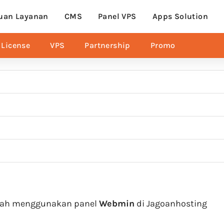
uan Layanan
CMS
Panel VPS
Apps Solution
License
VPS
Partnership
Promo
ngkah menggunakan panel
Webmin
di Jagoanhosting