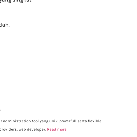
dah.
n
dministration tool yang unik, powerfull serta flexible.
providers, web developer,
Read more