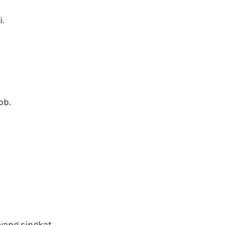
.
ob.
yang singkat