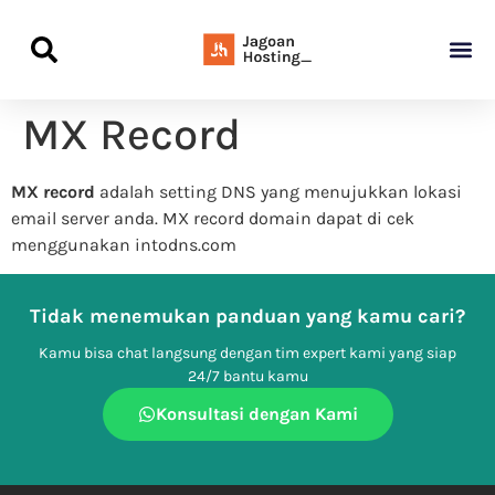
Panduan Awal L
Semua Pa
Kamus Host
Rekomendasi Pro
MX Record
MX record
adalah setting DNS yang menujukkan lokasi
email server anda. MX record domain dapat di cek
menggunakan intodns.com
Tidak menemukan panduan yang kamu cari?
Kamu bisa chat langsung dengan tim expert kami yang siap
24/7 bantu kamu
Konsultasi dengan Kami