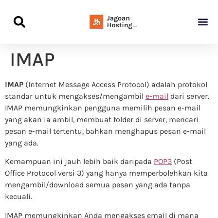
Panduan Awal L
Semua Pa
Kamus Host
Rekomendasi Pro
IMAP
IMAP
(Internet Message Access Protocol) adalah protokol
standar untuk mengakses/mengambil
e-mail
dari server.
IMAP memungkinkan pengguna memilih pesan e-mail
yang akan ia ambil, membuat folder di server, mencari
pesan e-mail tertentu, bahkan menghapus pesan e-mail
yang ada.
Kemampuan ini jauh lebih baik daripada
POP3
(Post
Office Protocol versi 3) yang hanya memperbolehkan kita
mengambil/download semua pesan yang ada tanpa
kecuali.
IMAP memungkinkan Anda mengakses email di mana