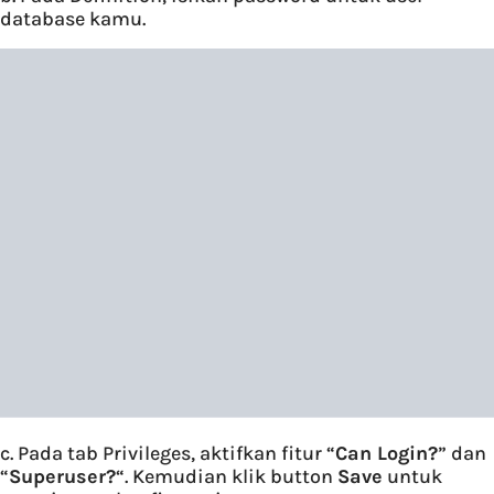
database kamu.
c. Pada tab Privileges, aktifkan fitur “
Can Login?
” dan
“
Superuser?
“. Kemudian klik button
Save
untuk