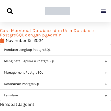
Panduan Awal L
Semua Pa
Kamus Host
Rekomendasi Pro
Cara Membuat Database dan User Database
PostgreSQL dengan pgAdmin
November 15, 2024
Panduan Lengkap PostgreSQL
Menginstall Aplikasi PostgreSQL
Management PostgreSQL
Keamanan PostgreSQL
Lain-lain
Hi Sobat Jagoan!