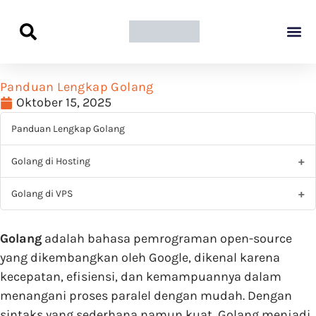
Panduan Awal L
Semua Pa
Kamus Host
Rekomendasi Pro
Panduan Lengkap Golang
Oktober 15, 2025
Panduan Lengkap Golang
Golang di Hosting
Golang di VPS
Golang
adalah bahasa pemrograman open-source
yang dikembangkan oleh Google, dikenal karena
kecepatan, efisiensi, dan kemampuannya dalam
menangani proses paralel dengan mudah. Dengan
sintaks yang sederhana namun kuat, Golang menjadi