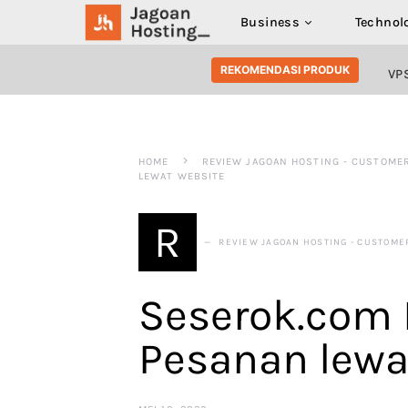
Business
Technol
SEARCH FOR:
REKOMENDASI PRODUK
VP
HOME
REVIEW JAGOAN HOSTING - CUSTOME
LEWAT WEBSITE
R
REVIEW JAGOAN HOSTING - CUSTOME
Seserok.com 
Pesanan lewa