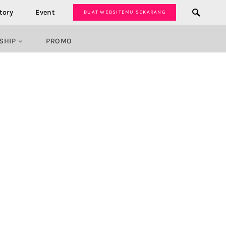
tory
Event
BUAT WEBSITEMU SEKARANG
SHIP
PROMO