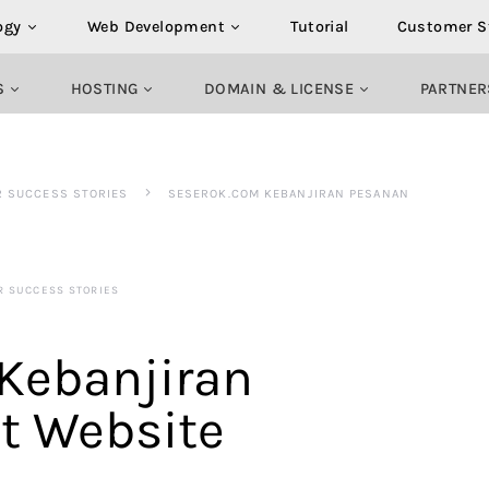
ogy
Web Development
Tutorial
Customer S
S
HOSTING
DOMAIN & LICENSE
PARTNER
R SUCCESS STORIES
SESEROK.COM KEBANJIRAN PESANAN
R SUCCESS STORIES
Kebanjiran
t Website