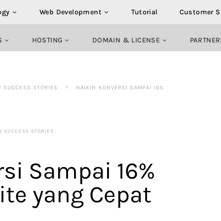
ogy
Web Development
Tutorial
Customer S
S
HOSTING
DOMAIN & LICENSE
PARTNER
R SUCCESS STORIES
NAIKIN KONVERSI SAMPAI 16%
R SUCCESS STORIES
rsi Sampai 16%
te yang Cepat