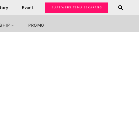
tory
Event
BUAT WEBSITEMU SEKARANG
SHIP
PROMO