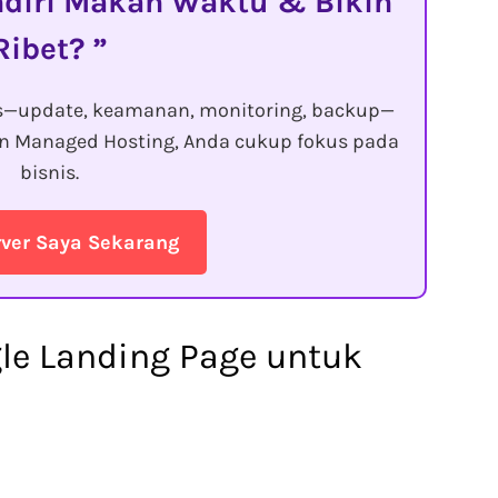
diri Makan Waktu & Bikin
Ribet?
s—update, keamanan, monitoring, backup—
gan Managed Hosting, Anda cukup fokus pada
bisnis.
rver Saya Sekarang
e Landing Page untuk