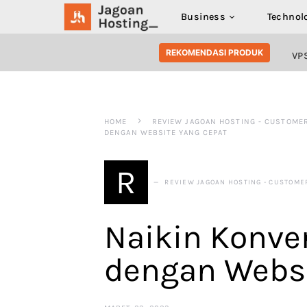
Business
Technol
SEARCH FOR:
REKOMENDASI PRODUK
VP
HOME
REVIEW JAGOAN HOSTING - CUSTOME
DENGAN WEBSITE YANG CEPAT
R
REVIEW JAGOAN HOSTING - CUSTOME
Naikin Konve
dengan Websi