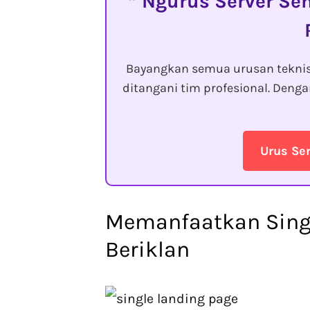
Ngurus Server Sen
Bayangkan semua urusan tekni
ditangani tim profesional. Den
Urus Se
Memanfaatkan Singl
Beriklan