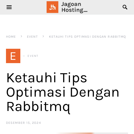
SEARCH FOR:
HOME
EVENT
KETAUHI TIPS OPTIMASI DENGAN RABBITMQ
E
EVENT
Ketauhi Tips
Optimasi Dengan
Rabbitmq
DESEMBER 15, 2024