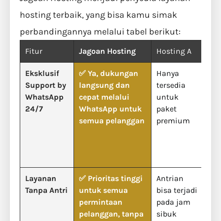
hosting terbaik, yang bisa kamu simak
perbandingannya melalui tabel berikut:
Fitur
Jagoan Hosting
Hosting A
Hos
Eksklusif
✅ Ya, dukungan
Hanya
Du
Support by
langsung dan
tersedia
mel
WhatsApp
cepat melalui
untuk
tik
24/7
WhatsApp untuk
paket
tid
semua pelanggan
premium
cep
Layanan
✅ Prioritas tinggi
Antrian
Si
Tanpa Antri
untuk semua
bisa terjadi
ant
permintaan
pada jam
be
pelanggan, tanpa
sibuk
pri