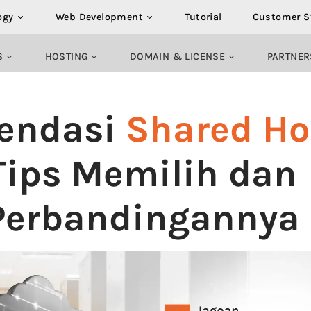
ogy
Web Development
Tutorial
Customer S
S
HOSTING
DOMAIN & LICENSE
PARTNER
endasi
Shared Ho
Tips Memilih dan
Perbandingannya