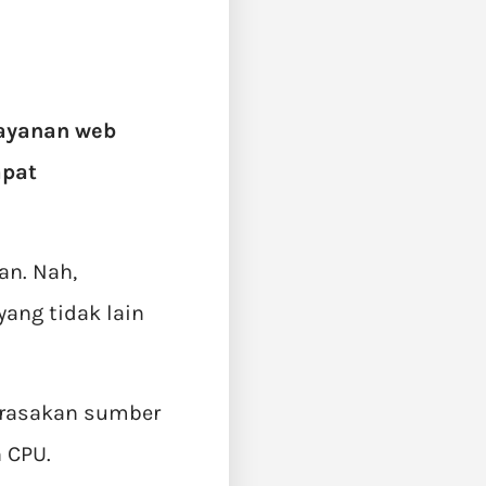
layanan web
apat
an. Nah,
ang tidak lain
erasakan sumber
 CPU.