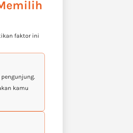
Memilih
kan faktor ini
k pengunjung.
 akan kamu