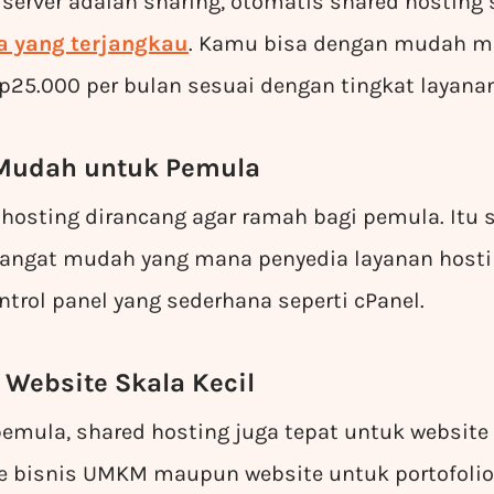
server adalah sharing, otomatis shared hosting 
a yang terjangkau
. Kamu bisa dengan mudah 
Rp25.000 per bulan sesuai dengan tingkat layana
 Mudah untuk Pemula
osting dirancang agar ramah bagi pemula. Itu 
angat mudah yang mana penyedia layanan host
rol panel yang sederhana seperti cPanel.
 Website Skala Kecil
emula, shared hosting juga tepat untuk website b
e bisnis UMKM maupun website untuk portofolio