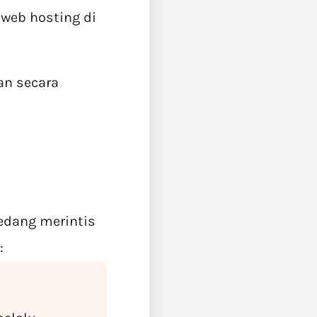
 web hosting di
an secara
edang merintis
: