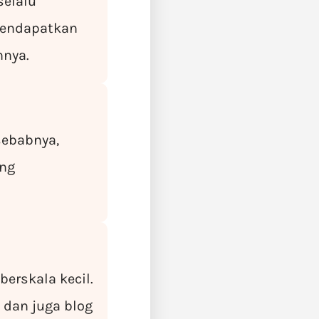
selalu
mendapatkan
nnya.
sebabnya,
ing
erskala kecil.
 dan juga blog