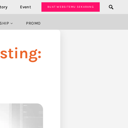
tory
Event
BUAT WEBSITEMU SEKARANG
SHIP
PROMO
sting: