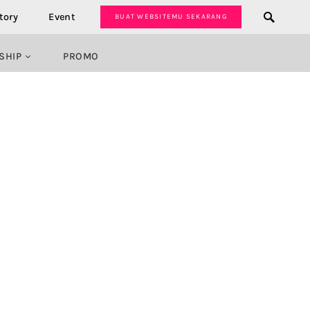
tory
Event
BUAT WEBSITEMU SEKARANG
SHIP
PROMO