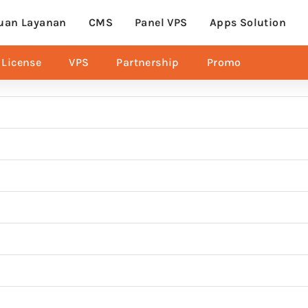
uan Layanan
CMS
Panel VPS
Apps Solution
License
VPS
Partnership
Promo