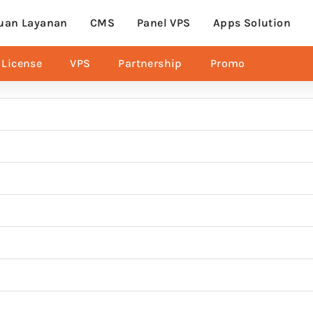
uan Layanan
CMS
Panel VPS
Apps Solution
License
VPS
Partnership
Promo