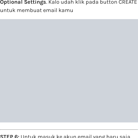
Optional Settings
. Kalo udah klik pada button CREATE
untuk membuat email kamu
STEP 6:
Untuk masuk ke akun email yang baru saja