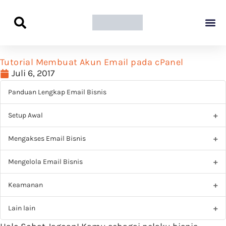
Panduan Awal L
Semua Pa
Kamus Host
Rekomendasi Pro
Tutorial Membuat Akun Email pada cPanel
Juli 6, 2017
Panduan Lengkap Email Bisnis
Setup Awal
Mengakses Email Bisnis
Mengelola Email Bisnis
Keamanan
Lain lain