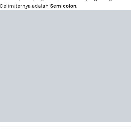
Delimiternya adalah
Semicolon
.