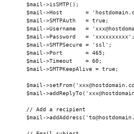
        $mail->isSMTP();

        $mail->Host       = 'hostdomain.c
        $mail->SMTPAuth   = true;

        $mail->Username   = 'xxx@hostdoma
        $mail->Password   = 'xxxxxxxxxx';
        $mail->SMTPSecure = 'ssl';

        $mail->Port       = 465;

        $mail->Timeout    = 60;

        $mail->SMTPKeepAlive = true;

        $mail->setFrom('xxx@hostdomain.co
        $mail->addReplyTo('xxx@hostdomain
        // Add a recipient

        $mail->addAddress('to@hostdomain.
        // Email subject
