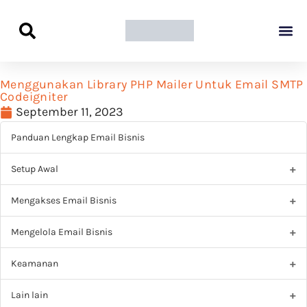
Panduan Awal L
Semua Pa
Kamus Host
Rekomendasi Pro
Menggunakan Library PHP Mailer Untuk Email SMTP
Codeigniter
September 11, 2023
Panduan Lengkap Email Bisnis
Setup Awal
Mengakses Email Bisnis
Mengelola Email Bisnis
Keamanan
Lain lain