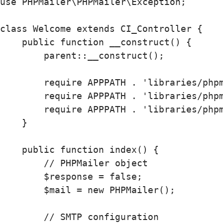
use PHPMailer\PHPMailer\Exception;

class Welcome extends CI_Controller {

    public function __construct() {

        parent::__construct();

        require APPPATH . 'libraries/phpm
        require APPPATH . 'libraries/phpm
        require APPPATH . 'libraries/phpm
    }

    public function index() {

        // PHPMailer object

        $response = false;

        $mail = new PHPMailer();

        // SMTP configuration
