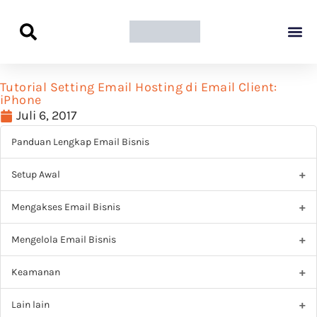
Panduan Awal L
Semua Pa
Kamus Host
Rekomendasi Pro
Tutorial Setting Email Hosting di Email Client:
iPhone
Juli 6, 2017
Panduan Lengkap Email Bisnis
Setup Awal
Mengakses Email Bisnis
Mengelola Email Bisnis
Keamanan
Lain lain