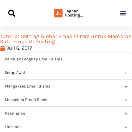
Panduan Awal L
Semua Pa
Kamus Host
Rekomendasi Pro
Tutorial Setting Global Email Filters untuk Memblok
Satu Email di Hosting
Juli 6, 2017
Panduan Lengkap Email Bisnis
Setup Awal
Mengakses Email Bisnis
Mengelola Email Bisnis
Keamanan
Lain lain