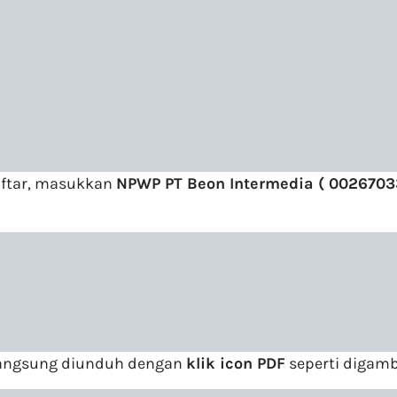
daftar, masukkan
NPWP PT Beon Intermedia ( 0026703
 langsung diunduh dengan
klik icon PDF
seperti digamb