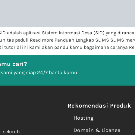
D adalah aplikasi Sistem Informasi Desa (SID) yang diranca
itas peduli Read more Panduan Lengkap SLiMS SLiMS merup
 Di tutorial ini kami akan pandu kamu bagaimana caranya R
mu cari?
 kami yang siap 24/7 bantu kamu
Rekomendasi Produk
Hosting
Domain & License
i seluruh