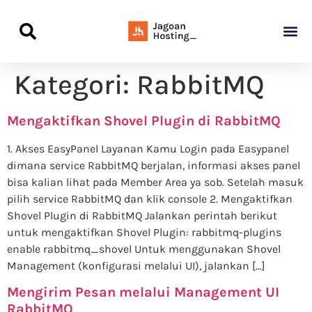
Panduan Awal L
Semua Pa
Kamus Host
Rekomendasi Pro
Kategori:
RabbitMQ
Mengaktifkan Shovel Plugin di RabbitMQ
1. Akses EasyPanel Layanan Kamu Login pada Easypanel
dimana service RabbitMQ berjalan, informasi akses panel
bisa kalian lihat pada Member Area ya sob. Setelah masuk
pilih service RabbitMQ dan klik console 2. Mengaktifkan
Shovel Plugin di RabbitMQ Jalankan perintah berikut
untuk mengaktifkan Shovel Plugin: rabbitmq-plugins
enable rabbitmq_shovel Untuk menggunakan Shovel
Management (konfigurasi melalui UI), jalankan […]
Mengirim Pesan melalui Management UI
RabbitMQ