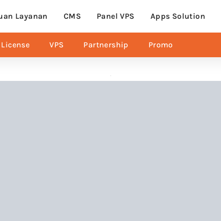
uan Layanan
CMS
Panel VPS
Apps Solution
License
VPS
Partnership
Promo