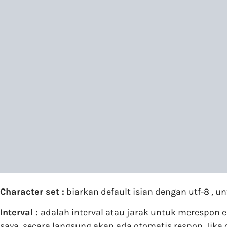
Character set :
biarkan default isian dengan utf-8 , u
Interval :
adalah interval atau jarak untuk merespon e
saya, secara langsung akan ada otomatis respon. Jik