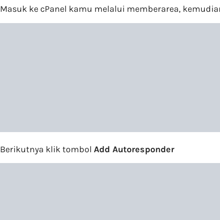
Masuk ke cPanel kamu melalui memberarea, kemudia
Berikutnya klik tombol
Add Autoresponder