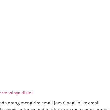
ormasinya disini
.
ada orang mengirim email jam 8 pagi ini ke email
maka servis autoresponder tidak akan merespon sampai