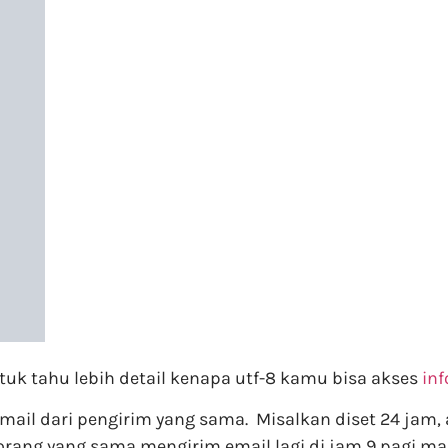
ntuk tahu lebih detail kenapa utf-8 kamu bisa akses
inf
mail dari pengirim yang sama. Misalkan diset 24 jam, 
a orang yang sama mengirim email lagi di jam 9 pagi 