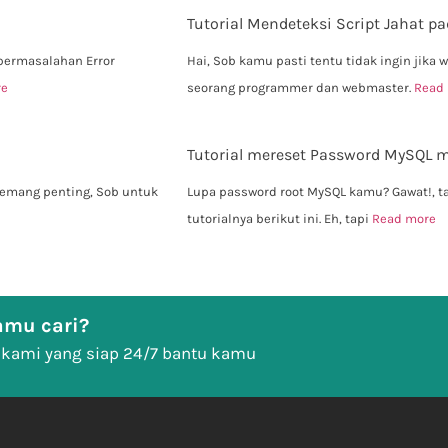
Tutorial Mendeteksi Script Jahat p
 permasalahan Error
Hai, Sob kamu pasti tentu tidak ingin jika
re
seorang programmer dan webmaster.
Read
Tutorial mereset Password MySQL m
s emang penting, Sob untuk
Lupa password root MySQL kamu? Gawat!, ta
tutorialnya berikut ini. Eh, tapi
Read more
mu cari?
 kami yang siap 24/7 bantu kamu