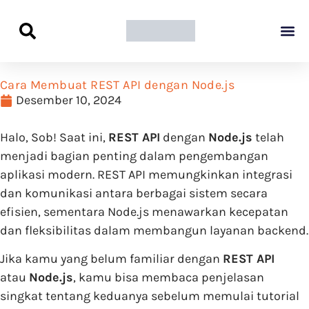
Panduan Awal L
Semua Pa
Kamus Host
Rekomendasi Pro
Cara Membuat REST API dengan Node.js
Desember 10, 2024
Halo, Sob! Saat ini,
REST API
dengan
Node.js
telah
menjadi bagian penting dalam pengembangan
aplikasi modern. REST API memungkinkan integrasi
dan komunikasi antara berbagai sistem secara
efisien, sementara Node.js menawarkan kecepatan
dan fleksibilitas dalam membangun layanan backend.
Jika kamu yang belum familiar dengan
REST API
atau
Node.js
, kamu bisa membaca penjelasan
singkat tentang keduanya sebelum memulai tutorial