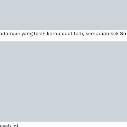
bdomain yang telah kamu buat tadi, kemudian klik
Si
wah ini.