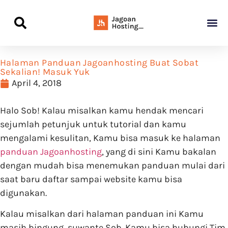
Panduan Awal L
Semua Pa
Kamus Host
Rekomendasi Pro
Halaman Panduan Jagoanhosting Buat Sobat
Sekalian! Masuk Yuk
April 4, 2018
Halo Sob! Kalau misalkan kamu hendak mencari
sejumlah petunjuk untuk tutorial dan kamu
mengalami kesulitan, Kamu bisa masuk ke halaman
panduan Jagoanhosting
, yang di sini Kamu bakalan
dengan mudah bisa menemukan panduan mulai dari
saat baru daftar sampai website kamu bisa
digunakan.
Kalau misalkan dari halaman panduan ini Kamu
masih bingung, suwante Sob. Kamu bisa hubungi Tim