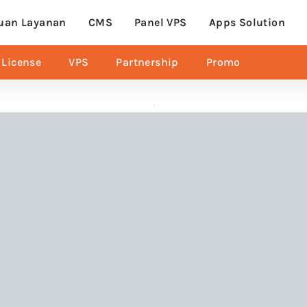
uan Layanan
CMS
Panel VPS
Apps Solution
License
VPS
Partnership
Promo