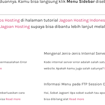
duannya. Kamu bisa langsung klik
Menu Sidebar
diseb
ps Hosting
di halaman tutorial
Jagoan Hosting Indones
i
Jagoan Hosting
supaya bisa dibantu lebih lanjut melalu
Mengenal Jenis-Jenis Internal Serve
 permasalahan Error
Kode internal server error adalah salah sa
re
website. Apakah kamu juga salah satunya?
Informasi Menu pada FTP Session Co
yebarluaskan cara
Hai, Sobat Jagoan! Apa sobat sudah tau apa 
bisa
Read more
bisa dibilang alat
Read more