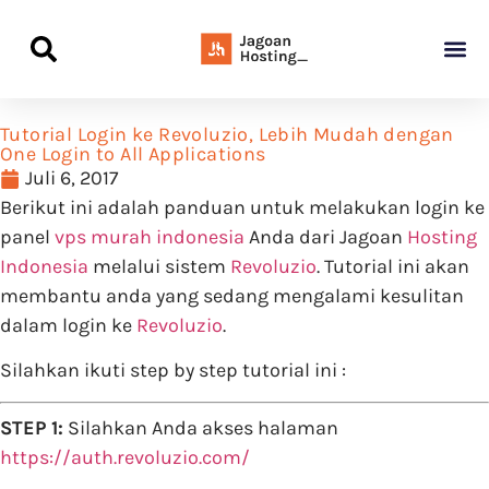
Panduan Awal L
Semua Pa
Kamus Host
Rekomendasi Pro
Tutorial Login ke Revoluzio, Lebih Mudah dengan
One Login to All Applications
Juli 6, 2017
Berikut ini adalah panduan untuk melakukan login ke
panel
vps murah indonesia
Anda dari Jagoan
Hosting
Indonesia
melalui sistem
Revoluzio
. Tutorial ini akan
membantu anda yang sedang mengalami kesulitan
dalam login ke
Revoluzio
.
Silahkan ikuti step by step tutorial ini :
STEP 1:
Silahkan Anda akses halaman
https://auth.revoluzio.com/