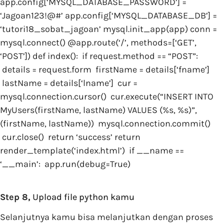
app.config[‘MYSQL_DATABASE_PASSWORD’] =
‘Jagoan123!@#’ app.config[‘MYSQL_DATABASE_DB’] =
‘tutori18_sobat_jagoan’ mysql.init_app(app) conn =
mysql.connect() @app.route(‘/’, methods=[‘GET’,
‘POST’]) def index(): if request.method == “POST”:
details = request.form firstName = details[‘fname’]
lastName = details[‘lname’] cur =
mysql.connection.cursor() cur.execute(“INSERT INTO
MyUsers(firstName, lastName) VALUES (%s, %s)”,
(firstName, lastName)) mysql.connection.commit()
cur.close() return ‘success’ return
render_template(‘index.html’) if __name ==
‘__main’: app.run(debug=True)
Step 8,
Upload file python kamu
Selanjutnya kamu bisa melanjutkan dengan proses