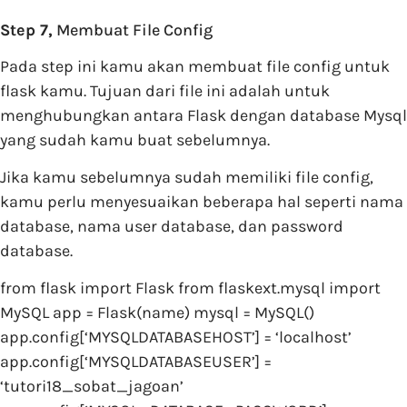
Step 7,
Membuat File Config
Pada step ini kamu akan membuat file config untuk
flask kamu. Tujuan dari file ini adalah untuk
menghubungkan antara Flask dengan database Mysql
yang sudah kamu buat sebelumnya.
Jika kamu sebelumnya sudah memiliki file config,
kamu perlu menyesuaikan beberapa hal seperti nama
database, nama user database, dan password
database.
from flask import Flask from flaskext.mysql import
MySQL app = Flask(name) mysql = MySQL()
app.config[‘MYSQLDATABASEHOST’] = ‘localhost’
app.config[‘MYSQLDATABASEUSER’] =
‘tutori18_sobat_jagoan’