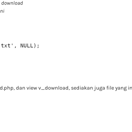
u download
ni
.txt', NULL);
.php, dan view v_download, sediakan juga file yang i