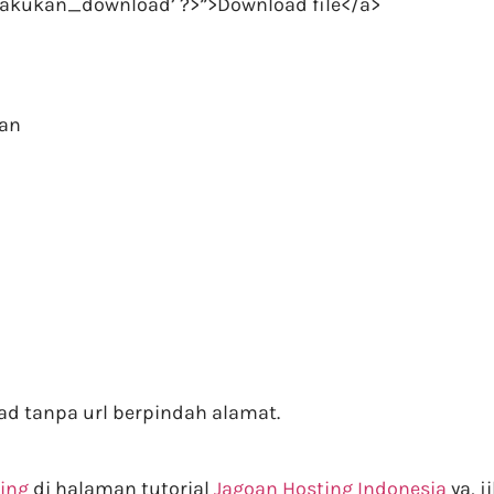
/lakukan_download’ ?>”>Download file</a>
gan
oad tanpa url berpindah alamat.
ting
di halaman tutorial
Jagoan Hosting Indonesia
ya, j