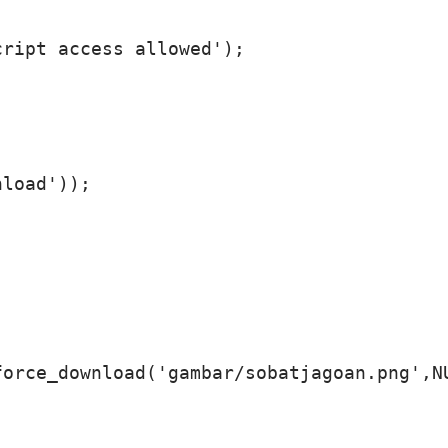
ript access allowed');

load'));

orce_download('gambar/sobatjagoan.png',NU