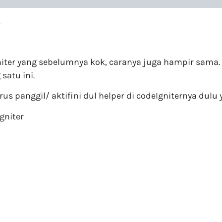
r
niter yang sebelumnya kok, caranya juga hampir sam
atu ini.
s panggil/ aktifini dul helper di codeIgniternya dulu y
gniter