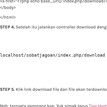
<a href=”<?php echo base_url().’index.php/download
</body>
</html>
STEP 4.
Setelah itu jalankan controller download den
localhost/sobatjagoan/index.php/download
STEP 5.
Klik link download file dan file akan terdownl
Nah, ternyata gampang kan, Yuk simak terus
Tips Hos