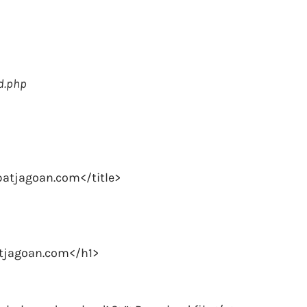
d.php
batjagoan.com</title>
atjagoan.com</h1>