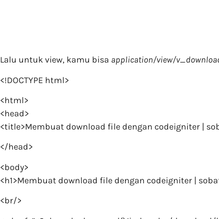
Lalu untuk view, kamu bisa
application/view/v_downloa
<!DOCTYPE html>
<html>
<head>
<title>Membuat download file dengan codeigniter | so
</head>
<body>
<h1>Membuat download file dengan codeigniter | sob
<br/>