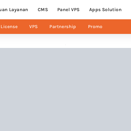
uan Layanan
CMS
Panel VPS
Apps Solution
License
VPS
Partnership
Promo