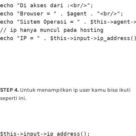
echo "Di akses dari :<br/>";

echo "Browser = " . $agent . "<br/>";

echo "Sistem Operasi = " . $this->agent->
// ip hanya muncul pada hosting

echo "IP = " . $this->input->ip_address(
STEP 4.
Untuk menampilkan ip user kamu bisa ikuti
seperti ini.
$this->input->ip_address();