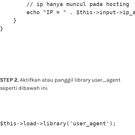
        // ip hanya muncul pada hosting

        echo "IP = " . $this->input->ip_a
    }

STEP 2.
Aktifkan atau panggil library user_agent
seperti dibawah ini.
$this->load->library('user_agent');