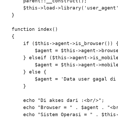
        parent::__construct();           
        $this->load->library('user_agent'
    }

    function index()

    {

        if ($this->agent->is_browser()) {
            $agent = $this->agent->browse
        } elseif ($this->agent->is_mobile
            $agent = $this->agent->mobile
        } else {

            $agent = 'Data user gagal di 
        }

        echo "Di akses dari :<br/>";

        echo "Browser = " . $agent . "<br
        echo "Sistem Operasi = " . $this-