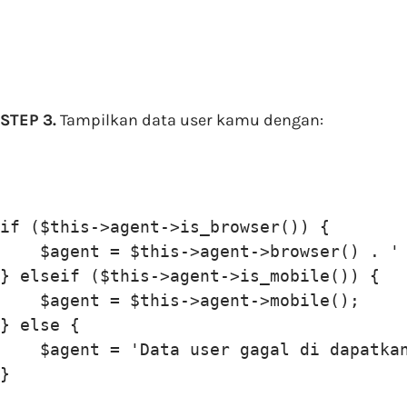
STEP 3.
Tampilkan data user kamu dengan:
if ($this->agent->is_browser()) {

    $agent = $this->agent->browser() . ' 
} elseif ($this->agent->is_mobile()) {

    $agent = $this->agent->mobile();

} else {

    $agent = 'Data user gagal di dapatkan
}
