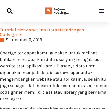
Panduan Awal L
Semua Pa
Kamus Host
Rekomendasi Pro
Tutorial Mendapatkan Data User dengan
CodeIgniter
September 6, 2019
CodeIgniter dapat kamu gunakan untuk melihat
bahkan mendapatkan data user yang mengakses
website atau aplikasi kamu. Biasanya data user
digunakan menjadi database developer untuk
mengembangkan website atau aplikasinya, selain itu
juga sebagai database untuk keamanan user, karena
codeIgniter memiliki class atau library yang bernama
user_agent
.
Kamu sebagai developer bisa mendapatkan datanya