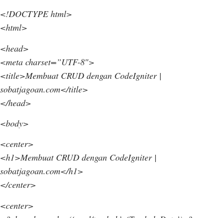
<!DOCTYPE html>
<html>
<head>
<meta charset=”UTF-8″>
<title>Membuat CRUD dengan CodeIgniter |
sobatjagoan.com</title>
</head>
<body>
<center>
<h1>Membuat CRUD dengan CodeIgniter |
sobatjagoan.com</h1>
</center>
<center>