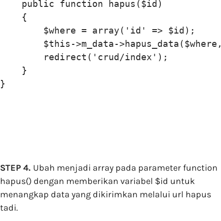
    public function hapus($id)

    {

        $where = array('id' => $id);

        $this->m_data->hapus_data($where,
        redirect('crud/index');

    }

STEP 4.
Ubah menjadi array pada parameter function
hapus() dengan memberikan variabel $id untuk
menangkap data yang dikirimkan melalui url hapus
tadi.