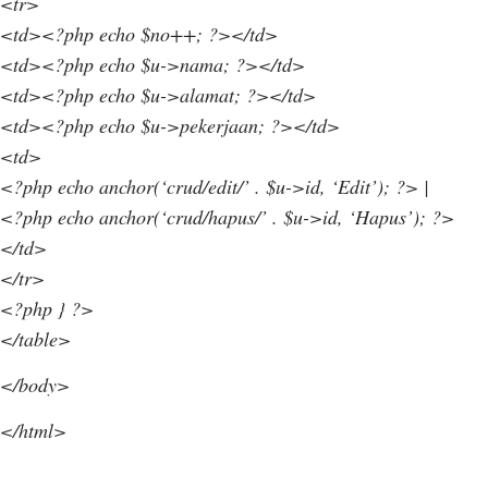
<tr>
<td><?php echo $no++; ?></td>
<td><?php echo $u->nama; ?></td>
<td><?php echo $u->alamat; ?></td>
<td><?php echo $u->pekerjaan; ?></td>
<td>
<?php echo anchor(‘crud/edit/’ . $u->id, ‘Edit’); ?> |
<?php echo anchor(‘crud/hapus/’ . $u->id, ‘Hapus’); ?>
</td>
</tr>
<?php } ?>
</table>
</body>
</html>