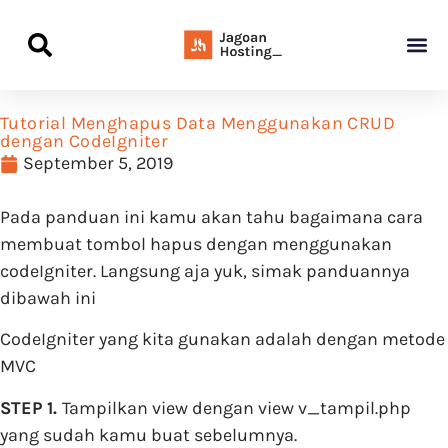
Panduan Awal L
Semua Pa
Kamus Host
Rekomendasi Pro
Tutorial Menghapus Data Menggunakan CRUD
dengan CodeIgniter
September 5, 2019
Pada panduan ini kamu akan tahu bagaimana cara
membuat tombol hapus dengan menggunakan
codeIgniter. Langsung aja yuk, simak panduannya
dibawah ini
CodeIgniter yang kita gunakan adalah dengan metode
MVC
STEP 1.
Tampilkan view dengan view v_tampil.php
yang sudah kamu buat sebelumnya.