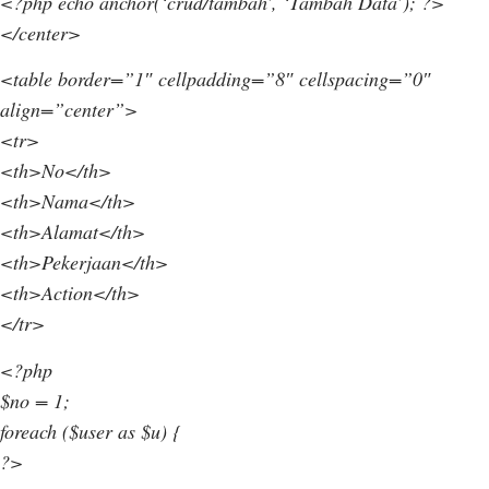
<?php echo anchor(‘crud/tambah’, ‘Tambah Data’); ?>
</center>
<table border=”1″ cellpadding=”8″ cellspacing=”0″
align=”center”>
<tr>
<th>No</th>
<th>Nama</th>
<th>Alamat</th>
<th>Pekerjaan</th>
<th>Action</th>
</tr>
<?php
$no = 1;
foreach ($user as $u) {
?>