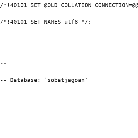
/*!40101 SET @OLD_COLLATION_CONNECTION=@@
/*!40101 SET NAMES utf8 */;

--

-- Database: `sobatjagoan`

--
