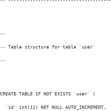
-- --------------------------------------
--

-- Table structure for table `user`

--

CREATE TABLE IF NOT EXISTS `user` (

  `id` int(11) NOT NULL AUTO_INCREMENT,
