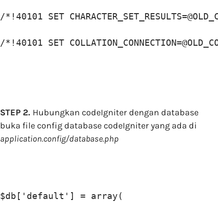
/*!40101 SET CHARACTER_SET_RESULTS=@OLD_C
/*!40101 SET COLLATION_CONNECTION=@OLD_C
STEP 2.
Hubungkan codeIgniter dengan database
buka file config database codeIgniter yang ada di
application.config/database.php
$db['default'] = array(
