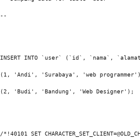
--

INSERT INTO `user` (`id`, `nama`, `alamat
(1, 'Andi', 'Surabaya', 'web programmer')
(2, 'Budi', 'Bandung', 'Web Designer');

/*!40101 SET CHARACTER_SET_CLIENT=@OLD_CH