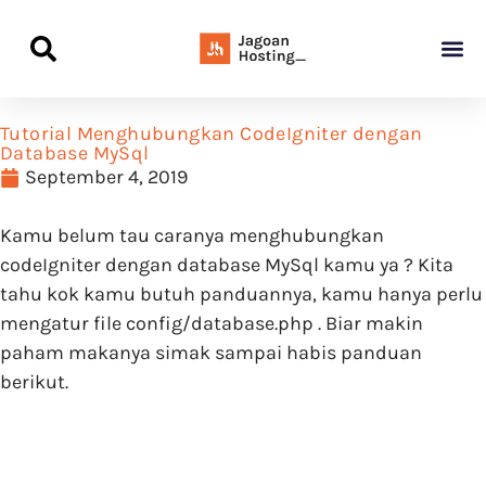
Panduan Awal L
Semua Pa
Kamus Host
Rekomendasi Pro
Tutorial Menghubungkan CodeIgniter dengan
Database MySql
September 4, 2019
Kamu belum tau caranya menghubungkan
codeIgniter dengan database MySql kamu ya ? Kita
tahu kok kamu butuh panduannya, kamu hanya perlu
mengatur file config/database.php . Biar makin
paham makanya simak sampai habis panduan
berikut.