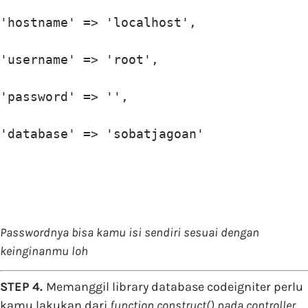
'hostname' => 'localhost',

'username' => 'root',

'password' => '',

'database' => 'sobatjagoan'
Passwordnya bisa kamu isi sendiri sesuai dengan
keinginanmu loh
STEP 4.
Memanggil library database codeigniter perlu
kamu lakukan dari
function construct() pada controller,