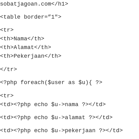
sobatjagoan.com</h1>
<table border=”1″>
<tr>
<th>Nama</th>
<th>Alamat</th>
<th>Pekerjaan</th>
</tr>
<?php foreach($user as $u){ ?>
<tr>
<td><?php echo $u->nama ?></td>
<td><?php echo $u->alamat ?></td>
<td><?php echo $u->pekerjaan ?></td>