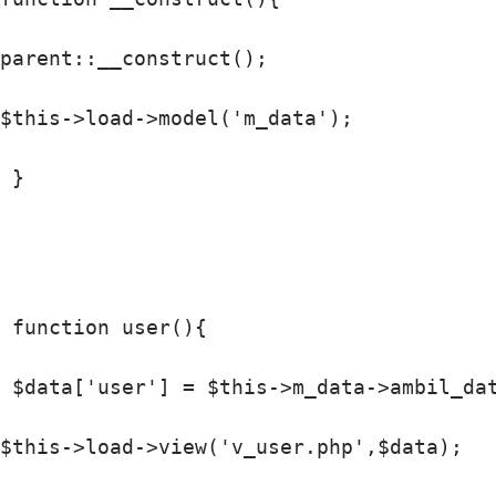
parent::__construct();

$this->load->model('m_data');

 }

 function user(){

 $data['user'] = $this->m_data->ambil_dat
$this->load->view('v_user.php',$data);
