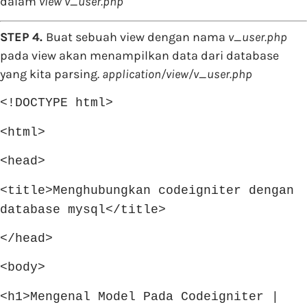
dalam
view v_user.php
STEP 4.
Buat sebuah view dengan nama
v_user.php
pada view akan menampilkan data dari database
yang kita parsing.
application/view/v_user.php
<!DOCTYPE html>
<html>
<head>
<title>Menghubungkan codeigniter dengan
database mysql</title>
</head>
<body>
<h1>Mengenal Model Pada Codeigniter |