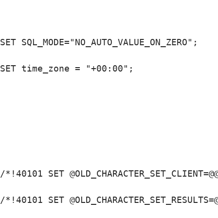
SET SQL_MODE="NO_AUTO_VALUE_ON_ZERO";

SET time_zone = "+00:00";

/*!40101 SET @OLD_CHARACTER_SET_CLIENT=@@
/*!40101 SET @OLD_CHARACTER_SET_RESULTS=@