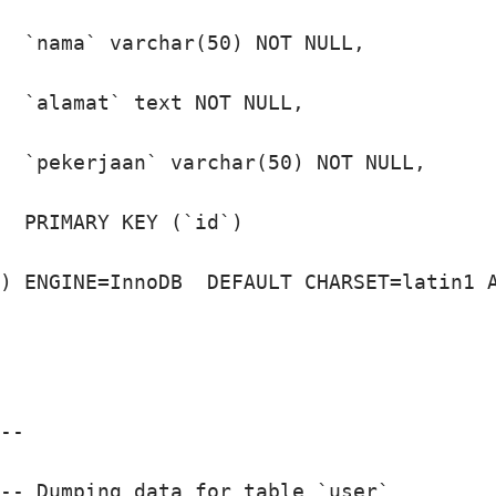
  `nama` varchar(50) NOT NULL,

  `alamat` text NOT NULL,

  `pekerjaan` varchar(50) NOT NULL,

  PRIMARY KEY (`id`)

) ENGINE=InnoDB  DEFAULT CHARSET=latin1 A
--

-- Dumping data for table `user`
